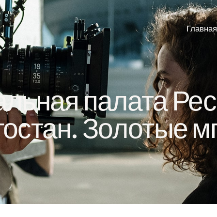
Главная
льная палата Ре
остан. Золотые м