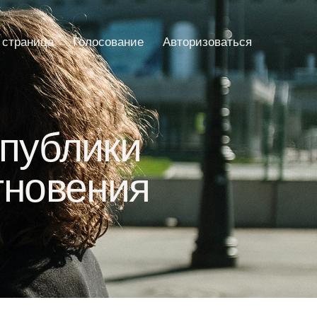
 страница
Голосование
Авторизоваться
спублики
гновения