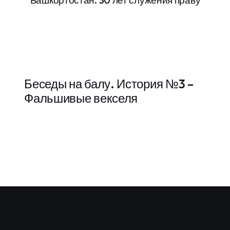
Башкортостан. 30 лет служения праву
Беседы на балу. История №3 –
м
Фальшивые векселя